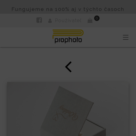
Fungujeme na 100% aj v týchto časoch
0
Používateľ