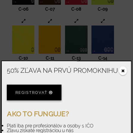
C-06
C-07
C-08
C-09
C-10
C-11
C-13
C-14
50% ZĽAVA NA PRVÚ PROMOKNIHU
REGISTROVAŤ
C-15
C-16
C-17
C-18
AKO TO FUNGUJE?
Platí iba pre profesionálov a osoby s IČO
Zľavu získate registráciou u nás