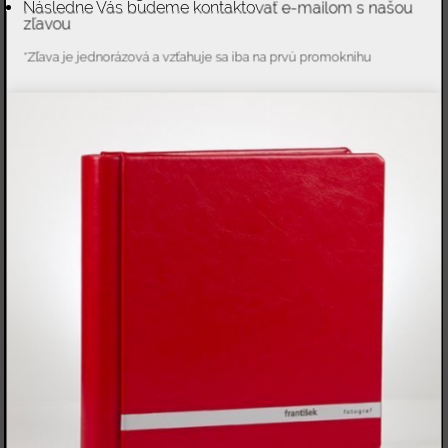
Následne Vás budeme kontaktovať e-mailom s našou
zľavou
*Zľava je jednorázová a vzťahuje sa iba na prvú promoknihu
RP-018
RP-019
RP-020
RP-036
Farba vnútorného materiálu:
Veľkosť úložného priestoru fotografií:
Chcem 16GB USB: