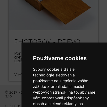
PHOTOBOX - DREVO
Ponúkame nový model photoboxu v
Používame cookies
drevenom prevedení, ktorý je s možnosťou
uloženia USB kľú�...
Súbory cookie a ďalšie
VIAC INFORMÁCIÍ
technológie sledovania
používame na zlepšenie vášho
zážitku z prehliadania našich
webových stránok, na to, aby sme
© 2017 - 2026 Všetky práva vyhradené pre Prophoto
s.r.o.
vám zobrazovali prispôsobený
obsah a cielené reklamy, na
UŽITOČNÉ ODKAZY