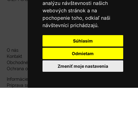
analýzu návštevnosti našich
webových stránok a na
pochopenie toho, odkiaľ naši
návštevníci prichádzajú.
Súhlasím
O nás
Odmietam
Kontakt
Obchodné podmienky
Zmeniť moje nastavenia
Ochrana osobných údajov
Informácie o dodaní
PROMO AKCIA
Príprava súborov
Software
Tlačový profil
Promo akcie
Odstúpiť od zmluvy tu
Zmeniť cookies preferencie
SOCIÁLNE SIETE