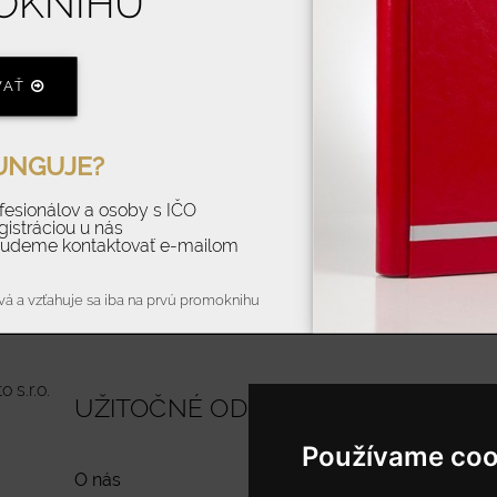
OKNIHU
Zabudnuté Heslo
VAŤ
PRIHLÁSIŤ
UNGUJE?
ofesionálov a osoby s IČO
gistráciou u nás
budeme kontaktovať e-mailom
vá a vzťahuje sa iba na prvú promoknihu
 s.r.o.
UŽITOČNÉ ODKAZY
UŽITOČNÉ
Používame coo
O nás
Informácie o dod