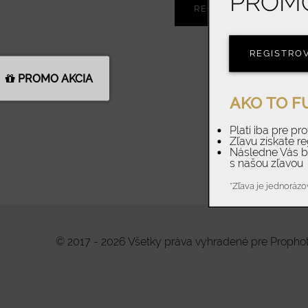
PROM
REGISTROVAŤ
REGISTRO
PROMO AKCIA
AKO TO F
Platí iba pre pr
Zľavu získate re
Následne Vás 
s našou zľavou
*Zľava je jednorázo
© 2017 - 2026 Všetky práva vyhradené pre Prophoto