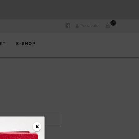
0
Používateľ
KT
E-SHOP