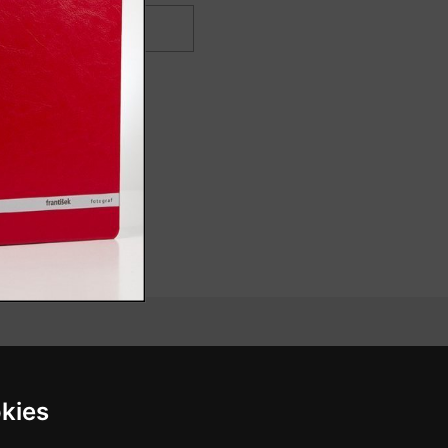
 ODKAZY
SOCIÁLNE SIETE
kies
aní
Prophoto sro