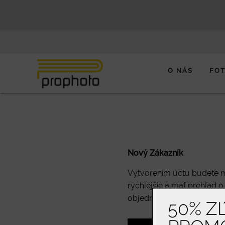
O NÁS
FO
Nový Zákazník
Vytvorením účtu budete 
rýchlejšie a mať prehľad o
objednávok.
50% Z