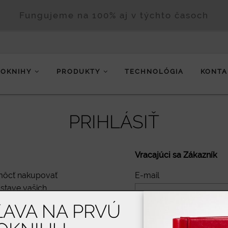
Fungujeme na 100% aj v týchto časoch
TOKNIHY
PRODUKTY
TECHNOLÓGIA
KONTA
PRIHLÁSIŤ
Vracajúci sa Zákazník
môcť nakupovať
E-mail
 stave vašich
ĽAVA NA PRVÚ
Heslo